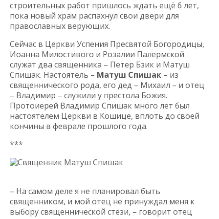
строительных работ пришлось ждать ещё 6 лет,
пока новый храм распахнул свои двери для
православных верующих.
Сейчас в Церкви Успения Пресвятой Богородицы,
Иоанна Милостивого и Розалии Палермской
служат два священника – Петер Бзик и Матуш
Спишак. Настоятель –
Матуш Спишак
– из
священнического рода, его дед – Михаил – и отец
– Владимир – служили у престола Божия.
Протоиерей Владимир Спишак много лет был
настоятелем Церкви в Кошице, вплоть до своей
кончины в феврале прошлого года.
***
Священник Матуш Спишак
– На самом деле я не планировал быть
священником, и мой отец не принуждал меня к
выбору священнической стези, – говорит отец