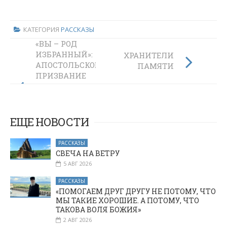
КАТЕГОРИЯ
РАССКАЗЫ
«ВЫ – РОД
ИЗБРАННЫЙ»:
ХРАНИТЕЛИ
АПОСТОЛЬСКОЕ
ПАМЯТИ
ПРИЗВАНИЕ
КАЖДОГО
ХРИСТИАНИНА
И ИСКУССТВО
БЫТЬ СВЕТОМ
ЕЩЕ НОВОСТИ
СРЕДИ ЛЮДЕЙ
РАССКАЗЫ
СВЕЧА НА ВЕТРУ
5 АВГ 2026
РАССКАЗЫ
«ПОМОГАЕМ ДРУГ ДРУГУ НЕ ПОТОМУ, ЧТО
МЫ ТАКИЕ ХОРОШИЕ. А ПОТОМУ, ЧТО
ТАКОВА ВОЛЯ БОЖИЯ»
2 АВГ 2026