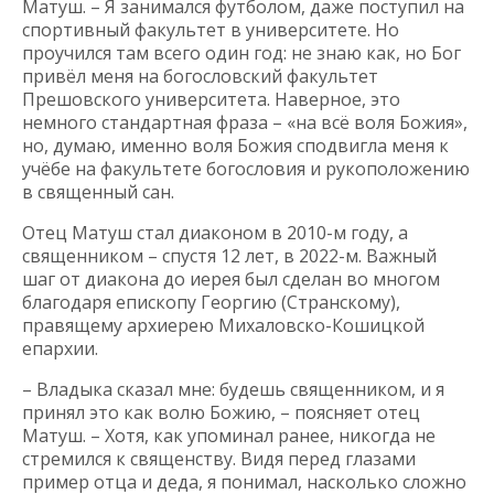
Матуш. – Я занимался футболом, даже поступил на
спортивный факультет в университете. Но
проучился там всего один год: не знаю как, но Бог
привёл меня на богословский факультет
Прешовского университета. Наверное, это
немного стандартная фраза – «на всё воля Божия»,
но, думаю, именно воля Божия сподвигла меня к
учёбе на факультете богословия и рукоположению
в священный сан.
Отец Матуш стал диаконом в 2010-м году, а
священником – спустя 12 лет, в 2022-м. Важный
шаг от диакона до иерея был сделан во многом
благодаря епископу Георгию (Странскому),
правящему архиерею Михаловско-Кошицкой
епархии.
– Владыка сказал мне: будешь священником, и я
принял это как волю Божию, – поясняет отец
Матуш. – Хотя, как упоминал ранее, никогда не
стремился к священству. Видя перед глазами
пример отца и деда, я понимал, насколько сложно