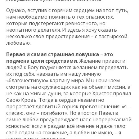
Однако, вступив с горячим сердцем на этот путь,
нам необходимо помнить о тех опасностях,
которые подстерегают ревностного, но
неопытного делателя. И здесь я хочу сказать
несколько слов предостережения – с пастырской
любовью.
Первая и самая страшная ловушка – это
подмена цели средствами
.
Желание привести
людей к Богу подменяется желанием переделать
их под себя, навязать им нашу личную
«благочестивую» картину мира. Мы начинаем
смотреть на окружающих как на объект миссии, а
не как на живые души, за которые Христос пролил
Свою Кровь. Тогда в сердце незаметно
прорастает ядовитый сорняк превозношения: «я –
спасаю, они – погибают». Но апостол Павел в
гимне любви предупреждает нас с непререкаемой
ясностью: если я раздам всё имение и даже тело
своё отдам на сожжение, а любви не имею, – я