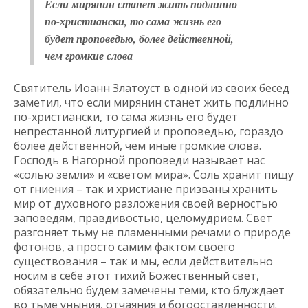
Если мирянин станет жить подлинно
по-христиански, то сама жизнь его
будет проповедью, более действенной,
чем громкие слова
Святитель Иоанн Златоуст в одной из своих бесед
заметил, что если мирянин станет жить подлинно
по-христиански, то сама жизнь его будет
непрестанной литургией и проповедью, гораздо
более действенной, чем иные громкие слова.
Господь в Нагорной проповеди называет нас
«солью земли» и «светом мира». Соль хранит пищу
от гниения – так и христиане призваны хранить
мир от духовного разложения своей верностью
заповедям, правдивостью, целомудрием. Свет
разгоняет тьму не пламенными речами о природе
фотонов, а просто самим фактом своего
существования – так и мы, если действительно
носим в себе этот тихий Божественный свет,
обязательно будем замечены теми, кто блуждает
во тьме уныния, отчаяния и богооставленности.