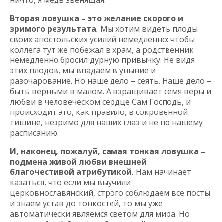
ничто, я медь звенящая.
Вторая ловушка – это желание скорого и
зримого результата
.
Мы хотим видеть плоды
своих апостольских усилий немедленно: чтобы
коллега тут же побежал в храм, а родственник
немедленно бросил дурную привычку. Не видя
этих плодов, мы впадаем в уныние и
разочарование. Но наше дело – сеять. Наше дело –
быть верными в малом. А взращивает семя веры и
любви в человеческом сердце Сам Господь, и
происходит это, как правило, в сокровенной
тишине, незримо для наших глаз и не по нашему
расписанию.
И, наконец, пожалуй, самая тонкая ловушка –
подмена живой любви внешней
благочестивой атрибутикой
.
Нам начинает
казаться, что если мы выучили
церковнославянский, строго соблюдаем все посты
и знаем устав до тонкостей, то мы уже
автоматически являемся светом для мира. Но