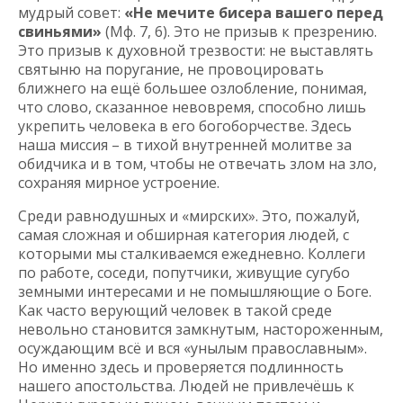
мудрый совет:
«Не мечите бисера вашего перед
свиньями»
(Мф. 7, 6). Это не призыв к презрению.
Это призыв к духовной трезвости: не выставлять
святыню на поругание, не провоцировать
ближнего на ещё большее озлобление, понимая,
что слово, сказанное невовремя, способно лишь
укрепить человека в его богоборчестве. Здесь
наша миссия – в тихой внутренней молитве за
обидчика и в том, чтобы не отвечать злом на зло,
сохраняя мирное устроение.
Среди равнодушных и «мирских». Это, пожалуй,
самая сложная и обширная категория людей, с
которыми мы сталкиваемся ежедневно. Коллеги
по работе, соседи, попутчики, живущие сугубо
земными интересами и не помышляющие о Боге.
Как часто верующий человек в такой среде
невольно становится замкнутым, настороженным,
осуждающим всё и вся «унылым православным».
Но именно здесь и проверяется подлинность
нашего апостольства. Людей не привлечёшь к