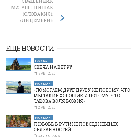
СВЯЩЕННИК
АМИНЬ:
МАТУШ СПИШАК
СВИДЕТЕЛЬСТВО
(СЛОВАКИЯ):
ИСТИНЫ
«ЛИЦЕМЕРИЕ
ОТТАЛКИВАЕТ ОТ
ЦЕРКВИ»
ЕЩЕ НОВОСТИ
РАССКАЗЫ
СВЕЧА НА ВЕТРУ
5 АВГ 2026
РАССКАЗЫ
«ПОМОГАЕМ ДРУГ ДРУГУ НЕ ПОТОМУ, ЧТО
МЫ ТАКИЕ ХОРОШИЕ. А ПОТОМУ, ЧТО
ТАКОВА ВОЛЯ БОЖИЯ»
2 АВГ 2026
РАССКАЗЫ
ЛЮБОВЬ В РУТИНЕ ПОВСЕДНЕВНЫХ
ОБЯЗАННОСТЕЙ
30 ИЮЛ 2026