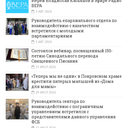
Иерей Владислав Касьянов в эфире Радио
ВЕРА
3 АВГ 2026
Руководитель епархиального отдела по
взаимодействию с казачеством
встретился с молодыми
парламентариями
3 АВГ 2026
Состоялся вебинар, посвященный 150-
летию Синодального перевода
Священного Писания
31 ИЮЛ 2026
«Теперь мы не одни»: в Покровском храме
крестили пятерых малышей из «Дома
для мамы»
29 ИЮЛ 2026
Руководитель сектора по
взаимодействию с пограничным
управлением встретился с
представителями данного управления
ФСБ
22 ИЮЛ 2026