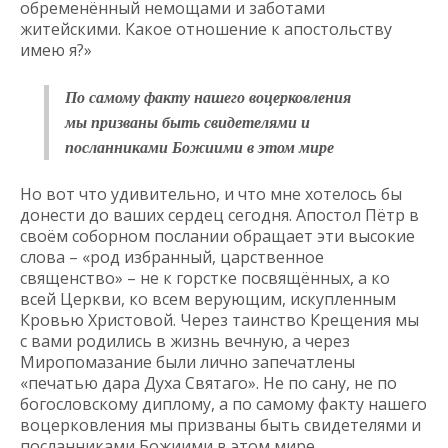
обременённый немощами и заботами
житейскими. Какое отношение к апостольству
имею я?»
По самому факту нашего воцерковления
мы призваны быть свидетелями и
посланниками Божиими в этом мире
Но вот что удивительно, и что мне хотелось бы
донести до ваших сердец сегодня. Апостол Пётр в
своём соборном послании обращает эти высокие
слова – «род избранный, царственное
священство» – не к горстке посвящённых, а ко
всей Церкви, ко всем верующим, искупленным
Кровью Христовой. Через таинство Крещения мы
с вами родились в жизнь вечную, а через
Миропомазание были лично запечатлены
«печатью дара Духа Святаго». Не по сану, не по
богословскому диплому, а по самому факту нашего
воцерковления мы призваны быть свидетелями и
посланниками Божиими в этом мире.