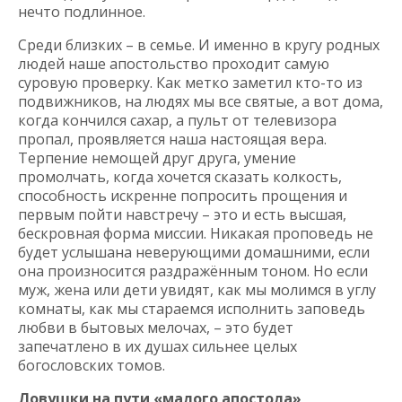
нечто подлинное.
Среди близких – в семье. И именно в кругу родных
людей наше апостольство проходит самую
суровую проверку. Как метко заметил кто-то из
подвижников, на людях мы все святые, а вот дома,
когда кончился сахар, а пульт от телевизора
пропал, проявляется наша настоящая вера.
Терпение немощей друг друга, умение
промолчать, когда хочется сказать колкость,
способность искренне попросить прощения и
первым пойти навстречу – это и есть высшая,
бескровная форма миссии. Никакая проповедь не
будет услышана неверующими домашними, если
она произносится раздражённым тоном. Но если
муж, жена или дети увидят, как мы молимся в углу
комнаты, как мы стараемся исполнить заповедь
любви в бытовых мелочах, – это будет
запечатлено в их душах сильнее целых
богословских томов.
Ловушки на пути «малого апостола»