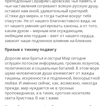
преподобный Серафим Саровский, чья память и
чьи наставления согревают всякую русскую душу,
оставил нам иной, удивительный критерий:
«Стяжи дух мирен, и тогда тысячи вокруг тебя
спасутся». Не от нашего благочестивого вида, не
от нашего умения цитировать каноны, а от того,
каким духом – мирным или осуждающим,
любящим или гордым – веет от нашего сердца,
зависит наше подлинное влияние на ближних.
Призыв к тихому подвигу
Дорогие мои братья и сестры! Мир сегодня
оглушён потоком информации, громких лозунгов,
политических и социальных баталий. В этом море
шума человеческая душа изнемогает от жажды
тишины, искренности и подлинной, бескорыстной
любви. И именно сейчас, как, возможно, никогда
прежде, мир нуждается не в грозных
проповедниках, а в тихих, кротких носителях
света Христова. В нас с вами.