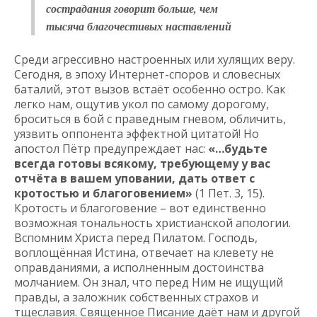
сострадания говорит больше, чем
тысяча благочестивых наставлений
Среди агрессивно настроенных или хулящих веру.
Сегодня, в эпоху Интернет-споров и словесных
баталий, этот вызов встаёт особенно остро. Как
легко нам, ощутив укол по самому дорогому,
броситься в бой с праведным гневом, обличить,
уязвить оппонента эффектной цитатой! Но
апостол Пётр предупреждает нас:
«…будьте
всегда готовы всякому, требующему у вас
отчёта в вашем уповании, дать ответ с
кротостью и благоговением»
(1 Пет. 3, 15).
Кротость и благоговение – вот единственно
возможная тональность христианской апологии.
Вспомним Христа перед Пилатом. Господь,
воплощённая Истина, отвечает на клевету не
оправданиями, а исполненным достоинства
молчанием. Он знал, что перед Ним не ищущий
правды, а заложник собственных страхов и
тщеславия. Священное Писание даёт нам и другой