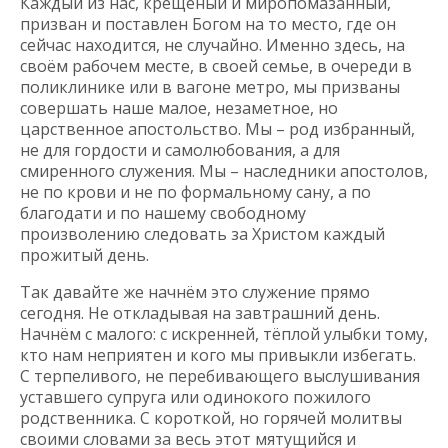
Каждый из нас, крещёный и миропомазанный,
призван и поставлен Богом на то место, где он
сейчас находится, не случайно. Именно здесь, на
своём рабочем месте, в своей семье, в очереди в
поликлинике или в вагоне метро, мы призваны
совершать наше малое, незаметное, но
царственное апостольство. Мы – род избранный,
не для гордости и самолюбования, а для
смиренного служения. Мы – наследники апостолов,
не по крови и не по формальному сану, а по
благодати и по нашему свободному
произволению следовать за Христом каждый
прожитый день.
Так давайте же начнём это служение прямо
сегодня. Не откладывая на завтрашний день.
Начнём с малого: с искренней, тёплой улыбки тому,
кто нам неприятен и кого мы привыкли избегать.
С терпеливого, не перебивающего выслушивания
уставшего супруга или одинокого пожилого
родственника. С короткой, но горячей молитвы
своими словами за весь этот мятущийся и