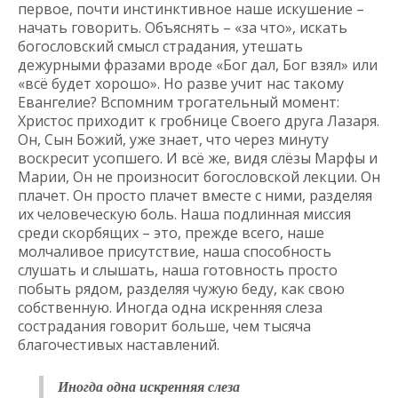
первое, почти инстинктивное наше искушение –
начать говорить. Объяснять – «за что», искать
богословский смысл страдания, утешать
дежурными фразами вроде «Бог дал, Бог взял» или
«всё будет хорошо». Но разве учит нас такому
Евангелие? Вспомним трогательный момент:
Христос приходит к гробнице Своего друга Лазаря.
Он, Сын Божий, уже знает, что через минуту
воскресит усопшего. И всё же, видя слёзы Марфы и
Марии, Он не произносит богословской лекции. Он
плачет. Он просто плачет вместе с ними, разделяя
их человеческую боль. Наша подлинная миссия
среди скорбящих – это, прежде всего, наше
молчаливое присутствие, наша способность
слушать и слышать, наша готовность просто
побыть рядом, разделяя чужую беду, как свою
собственную. Иногда одна искренняя слеза
сострадания говорит больше, чем тысяча
благочестивых наставлений.
Иногда одна искренняя слеза