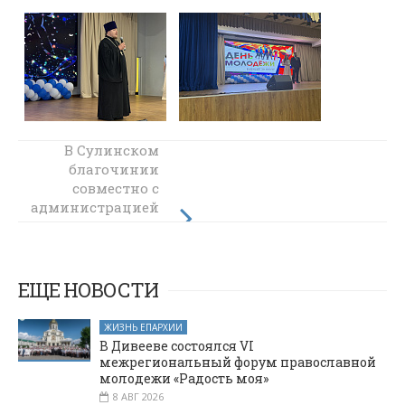
Церковь и
В Сулинском
молодежь:
благочинии
Каменск-
совместно с
администрацией
Шахтинское
города прошел
благочиние
стало активным
День
Всероссийской
участником
городского
молодежи
ЕЩЕ НОВОСТИ
праздника
ЖИЗНЬ ЕПАРХИИ
В Дивееве состоялся VI
межрегиональный форум православной
молодежи «Радость моя»
8 АВГ 2026