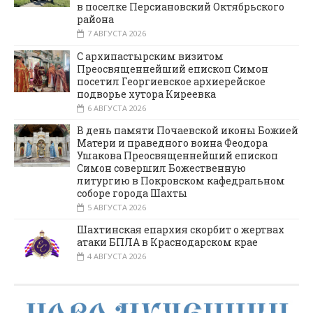
в поселке Персиановский Октябрьского
района
7 АВГУСТА 2026
С архипастырским визитом
Преосвященнейший епископ Симон
посетил Георгиевское архиерейское
подворье хутора Киреевка
6 АВГУСТА 2026
В день памяти Почаевской иконы Божией
Матери и праведного воина Феодора
Ушакова Преосвященнейший епископ
Симон совершил Божественную
литургию в Покровском кафедральном
соборе города Шахты
5 АВГУСТА 2026
Шахтинская епархия скорбит о жертвах
атаки БПЛА в Краснодарском крае
4 АВГУСТА 2026