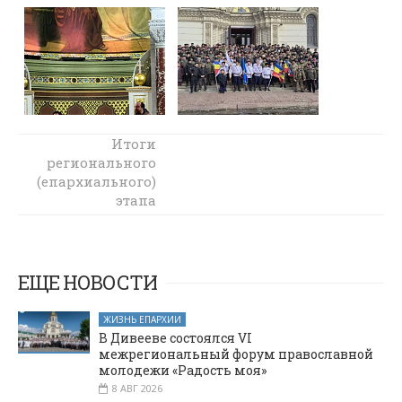
Встреча
Итоги
регионального
руководителя
(епархиального)
епархиального
отдела с
этапа
Международного
помощником
депутата
конкурса
декоративно-
Госдумы
прикладного
ЕЩЕ НОВОСТИ
творчества
«Пасхальное
ЖИЗНЬ ЕПАРХИИ
яйцо 2026»
В Дивееве состоялся VI
межрегиональный форум православной
молодежи «Радость моя»
8 АВГ 2026