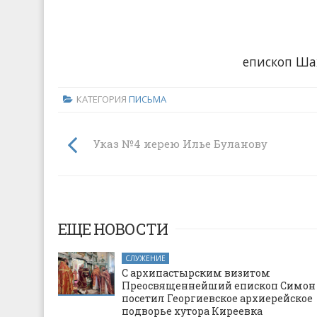
епископ Ша
КАТЕГОРИЯ
ПИСЬМА
Указ №4 иерею Илье Буланову
ЕЩЕ НОВОСТИ
СЛУЖЕНИЕ
С архипастырским визитом
Преосвященнейший епископ Симон
посетил Георгиевское архиерейское
подворье хутора Киреевка