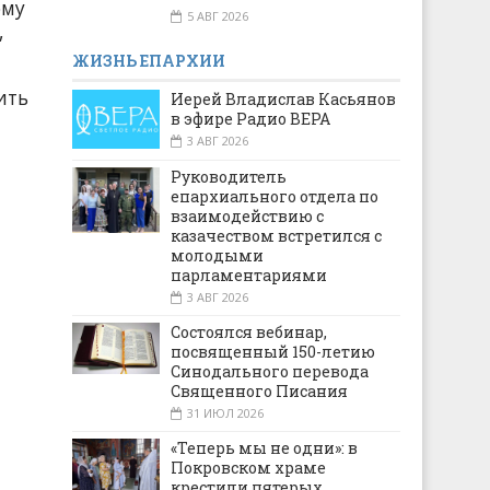
ому
5 АВГ 2026
,
ЖИЗНЬ ЕПАРХИИ
ить
Иерей Владислав Касьянов
в эфире Радио ВЕРА
3 АВГ 2026
Руководитель
епархиального отдела по
взаимодействию с
казачеством встретился с
молодыми
парламентариями
3 АВГ 2026
Состоялся вебинар,
посвященный 150-летию
Синодального перевода
Священного Писания
31 ИЮЛ 2026
«Теперь мы не одни»: в
Покровском храме
крестили пятерых