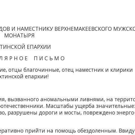
ДОВ И НАМЕСТНИКУ ВЕРХНЕМАКЕЕВСКОГО МУЖСК
МОНАТЫРЯ
ТИНСКОЙ ЕПАРХИИ
 Л Я Р Н О Е П И С Ь М О
ие, отцы благочинные, отец наместник и клирики
тинской епархии!
ния, вызванного аномальными ливнями, на террит
оотечественники. Масштабы ущерба значительные
во, разрушены дороги и мосты, повреждено энерго
перативно прийти на помощь обездоленным. Ввиду