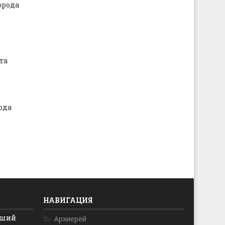
орода
та
ода
НАВИГАЦИЯ
йший
Архиерей