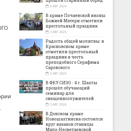
прошли старинный обряд
6 АВГ 2026
В храме Почаевской иконы
Божией Матери отметили
престольный праздник
ОГО
5 АВГ 2026
Радость общей молитвы: в
Красновском храме
отметили престольный
праздник в честь
преподобного Серафима
Саровского
5 АВГ 2026
В ФКУ СИЗО - 4 г. Шахты
прошёл обучающий
семинар для
ории
священнослужителей
:
5 АВГ 2026
-
В Донском храме
Новошахтинска состоялся
круг казаков станицы
Мало-Несветаевской