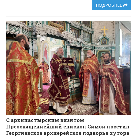
ПОДРОБНЕЕ
С архипастырским визитом
Преосвященнейший епископ Симон посетил
Георгиевское архиерейское подворье хутора