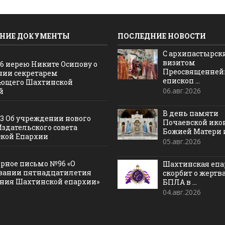
НИЕ ДОКУМЕНТЫ
ПОСЛЕДНИЕ НОВОСТИ
С архипастырс
визитом
16 иерею Никите Осипову о
Преосвященне
нии секретарем
епископ ...
ющего Шахтинской
06.авг.2026
й
В день памяти
13 Об учреждении нового
Почаевской ик
Издательского совета
Божией Матери и 
кой Епархии
05.авг.2026
рное письмо №96 «О
Шахтинская епа
вании пятнадцатилетия
скорбит о жертв
ания Шахтинской епархии»
БПЛА в ...
04.авг.2026