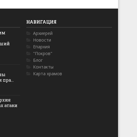
НАВИГАЦИЯ
ким
Архиерей
Новости
йший
Епархия
"Покров"
Блог
Контакты
Карта храмов
оны
пра...
рхия
ах атаки