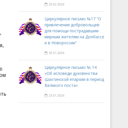
20.02.2026
Циркулярное письмо №17 “О
привлечении добровольцев
для помощи пострадавшим
,
мирным жителям на Донбассе
ю
и в Новороссии”
я,
30.01.2026
Циркулярное письмо № 14
ю
«Об исповеди духовенства
ном
Шахтинской епархии в период
Великого поста»
ить
23.01.2026
а