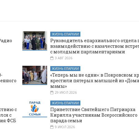
ЖИЗНЬ ЕПАРХИИ
Радио
Руководитель епархиального отдела 
взаимодействию с казачеством встре
с молодыми парламентариями
3 АВГ 2026
ЖИЗНЬ ЕПАРХИИ
-
«Теперь мы не одни»: в Покровском х
щенного
крестили пятерых малышей из «Дома
мамы»
29 ИЮЛ 2026
ЖИЗНЬ ЕПАРХИИ
ствию с
Приветствие Святейшего Патриарха
лся с
Кирилла участникам Всероссийского
ния ФСБ
парада семьи
9 ИЮЛ 2026