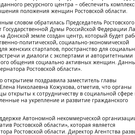
данного ресурсного центра – обеспечить комплек
чшения положения женщин Ростовской области.
нным словом обратилась Председатель Ростовского
т Государственной Думы Российской Федерации Л
на Донской земле создан центр, который будет раб
твенно-политической, социально-экономической
для женских стартапов, пространство для социальн
встречи и диалоги с экспертами и авторитетными
ного общения социально активных женщин. Данн
ернатора Ростовской области».
го открытием поздравила заместитель главы
Елена Николаевна Кожухова, отметив, что органы
цы открыты к сотрудничеству в социальной сфере
енные на укрепление и развитие гражданского
оддержке Автономной некоммерческой организаци
тив Ростовской области», которая является
тора Ростовской области. Директор Агентства раз