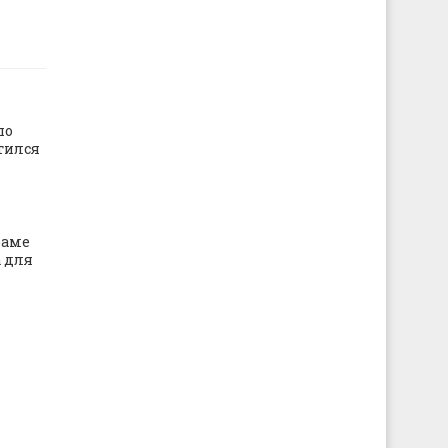
по
тился
раме
 для