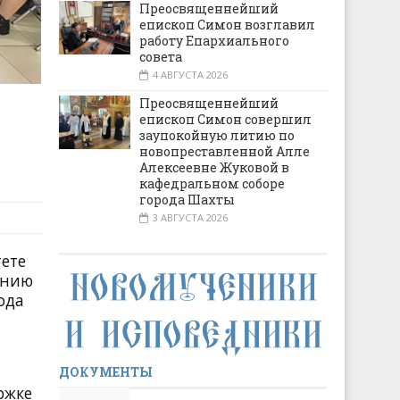
Преосвященнейший
епископ Симон возглавил
работу Епархиального
совета
4 АВГУСТА 2026
Преосвященнейший
епископ Симон совершил
заупокойную литию по
новопреставленной Алле
Алексеевне Жуковой в
кафедральном соборе
города Шахты
3 АВГУСТА 2026
тете
ению
ода
ДОКУМЕНТЫ
ржке