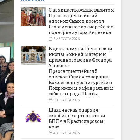
С архипастырским визитом
Преосвященнейший
епископ Симон посетил
Георгиевское архиерейское
подворье хутора Киреевка
6 АВГУСТА 2026
В день памяти Почаевской
иконы Божией Матери и
праведного воина Феодора
Ушакова
Преосвященнейший
епископ Симон совершил
Божественную литургию в
Покровском кафедральном
соборе города Шахты
5 АВГУСТА 2026
Шахтинская епархия
скорбит о жертвах атаки
БПЛА в Краснодарском
крае
4 АВГУСТА 2026