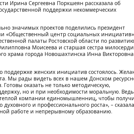
сти Ирина Сергеевна Поркшеян рассказала об
государственной поддержки некоммерческих
ьно значимых проектов поделились президент
ии «Общественный центр социальных инициатив»
ественной палаты Ростовской области по развити
Филипповна Моисеева и старшая сестра милосерди
ого храма города Новошахтинска Инна Викторовна
по поддержке женских инициатив состоялось. Жела
та. Мы рады видеть всех в нашем Донском ресурс
 Готовы оказать не только методическую,
ержку, но и при необходимости моральную. Ведь
 теплой компании единомышленниц, чтобы получ
духовного и профессионального роста», – сказал
бной работе и непрерывному образованию.