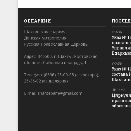
О ЕПАРХИИ
ПОСЛЕД
Шахтинская епархия
УКАЗЫ
Указ № 1
Донская митрополия
назначе
Русская Православная Церковь
Управля
Епархие
Адрес: 346500, г. Шахты, Ростовская
область, Соборная площадь, 1
УКАЗЫ
Указ № 1
состава 
Телефон: (8636) 25-09-85 (секретарь),
Шахтинс
25-36-82 (канцелярия)
ПИСЬМА
E-mail: shahteparh@gmail.com
Циркуля
праздно
образов