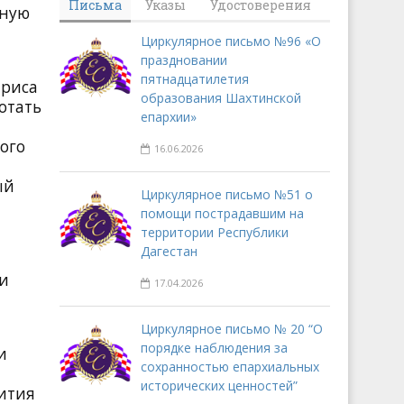
Письма
Указы
Удостоверения
сную
Циркулярное письмо №96 «О
праздновании
пятнадцатилетия
ариса
образования Шахтинской
отать
епархии»
ого
16.06.2026
ый
Циркулярное письмо №51 о
помощи пострадавшим на
территории Республики
Дагестан
 и
17.04.2026
Циркулярное письмо № 20 “О
порядке наблюдения за
и
сохранностью епархиальных
исторических ценностей”
вития