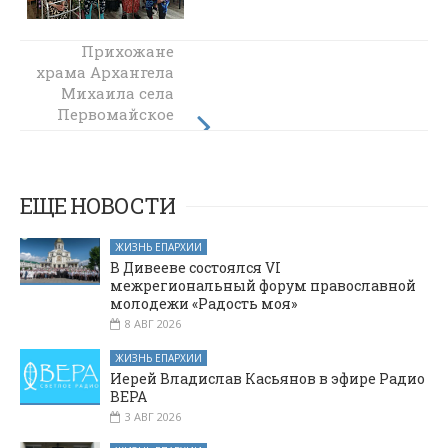
Продолжается
Прихожане
храма Архангела
строительство
Михаила села
церковно-
Первомайское
приходской
школы в
высадили
рассаду цветов
Донецком
на прихрамовой
благочинии
территории
ЕЩЕ НОВОСТИ
ЖИЗНЬ ЕПАРХИИ
В Дивееве состоялся VI
межрегиональный форум православной
молодежи «Радость моя»
8 АВГ 2026
ЖИЗНЬ ЕПАРХИИ
Иерей Владислав Касьянов в эфире Радио
ВЕРА
3 АВГ 2026