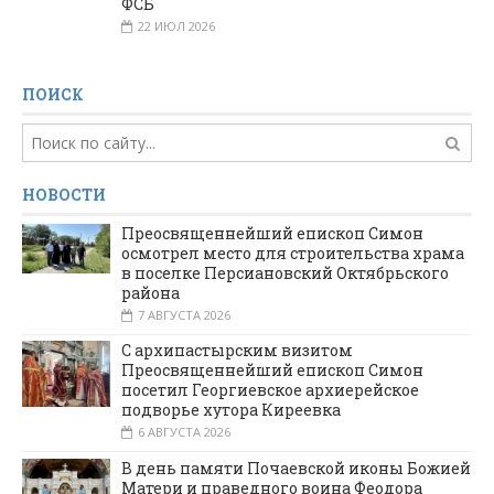
ФСБ
22 ИЮЛ 2026
ПОИСК
НОВОСТИ
Преосвященнейший епископ Симон
осмотрел место для строительства храма
в поселке Персиановский Октябрьского
района
7 АВГУСТА 2026
С архипастырским визитом
Преосвященнейший епископ Симон
посетил Георгиевское архиерейское
подворье хутора Киреевка
6 АВГУСТА 2026
В день памяти Почаевской иконы Божией
Матери и праведного воина Феодора