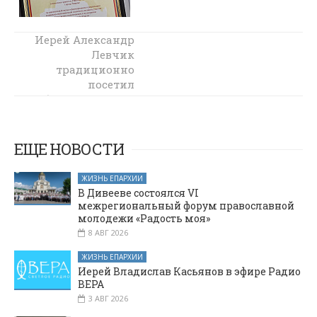
Иерей Александр
Между
духовенством и
Левчик
администрацией
традиционно
Миллеровского
посетил
реабилитационное
района
достигнута
отделение для
граждан пожилого
договоренность о
сотрудничестве
возраста и
ЕЩЕ НОВОСТИ
инвалидов в
станице Боковской
ЖИЗНЬ ЕПАРХИИ
с пастырским
В Дивееве состоялся VI
визитом
межрегиональный форум православной
молодежи «Радость моя»
8 АВГ 2026
ЖИЗНЬ ЕПАРХИИ
Иерей Владислав Касьянов в эфире Радио
ВЕРА
3 АВГ 2026