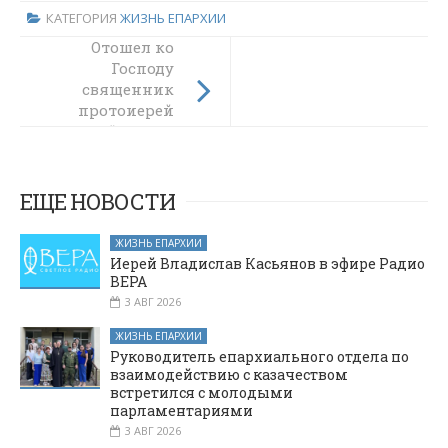
КАТЕГОРИЯ
ЖИЗНЬ ЕПАРХИИ
В Шахтинском
Отошел ко
филиале ДГТУ
Господу
состоялась
священник
научно-
протоиерей
Геннадий Бунин
практическая
конференция
«Россия и
христианский
ЕЩЕ НОВОСТИ
Восток: духовные,
исторические и
ЖИЗНЬ ЕПАРХИИ
социокультурные
Иерей Владислав Касьянов в эфире Радио
связи» Вторых
ВЕРА
Международных
3 АВГ 2026
Палестинских
ЖИЗНЬ ЕПАРХИИ
чтений
Руководитель епархиального отдела по
Шахтинской
взаимодействию с казачеством
епархии
встретился с молодыми
парламентариями
3 АВГ 2026