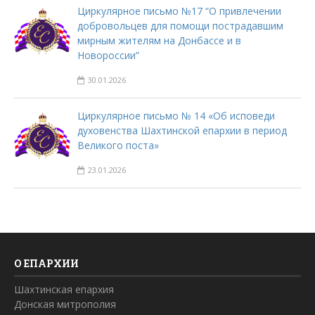
Циркулярное письмо №17 “О привлечении
добровольцев для помощи пострадавшим
мирным жителям на Донбассе и в
Новороссии”
30.01.2026
Циркулярное письмо № 14 «Об исповеди
духовенства Шахтинской епархии в период
Великого поста»
23.01.2026
О ЕПАРХИИ
Шахтинская епархия
Донская митрополия