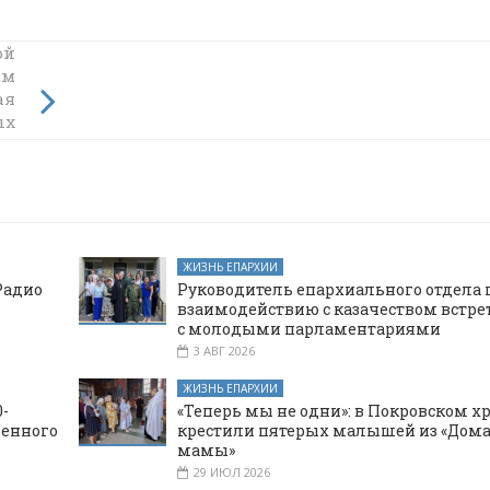
ой
ым
и
ая
ых
ин
ЖИЗНЬ ЕПАРХИИ
Радио
Руководитель епархиального отдела 
взаимодействию с казачеством встре
с молодыми парламентариями
3 АВГ 2026
ЖИЗНЬ ЕПАРХИИ
-
«Теперь мы не одни»: в Покровском х
щенного
крестили пятерых малышей из «Дома
мамы»
29 ИЮЛ 2026