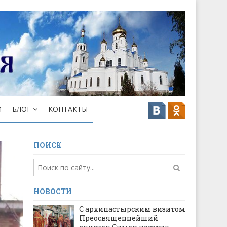
И
БЛОГ
КОНТАКТЫ
ПОИСК
НОВОСТИ
С архипастырским визитом
Преосвященнейший