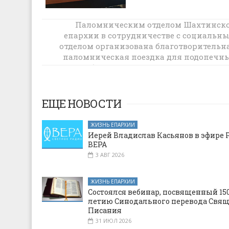
Паломническим отделом Шахтинск
епархии в сотрудничестве с социальн
Итоги благотворительной акции «Дар
отделом организована благотворительн
радость на Рождество»
паломническая поездка для подопечн
реабилитационного центра х. Марк
ЕЩЕ НОВОСТИ
ЖИЗНЬ ЕПАРХИИ
Иерей Владислав Касьянов в эфире 
ВЕРА
3 АВГ 2026
ЖИЗНЬ ЕПАРХИИ
Состоялся вебинар, посвященный 150
летию Синодального перевода Свя
Писания
31 ИЮЛ 2026