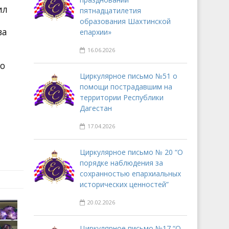
ил
пятнадцатилетия
образования Шахтинской
ва
епархии»
16.06.2026
ло
Циркулярное письмо №51 о
помощи пострадавшим на
территории Республики
Дагестан
17.04.2026
Циркулярное письмо № 20 “О
порядке наблюдения за
сохранностью епархиальных
исторических ценностей”
20.02.2026
Циркулярное письмо №17 “О