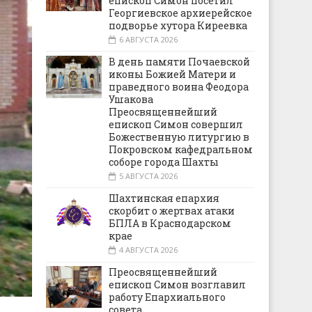
епископ Симон посетил
Георгиевское архиерейское
подворье хутора Киреевка
6 АВГУСТА 2026
В день памяти Почаевской
иконы Божией Матери и
праведного воина Феодора
Ушакова
Преосвященнейший
епископ Симон совершил
Божественную литургию в
Покровском кафедральном
соборе города Шахты
5 АВГУСТА 2026
Шахтинская епархия
скорбит о жертвах атаки
БПЛА в Краснодарском
крае
4 АВГУСТА 2026
Преосвященнейший
епископ Симон возглавил
работу Епархиального
совета