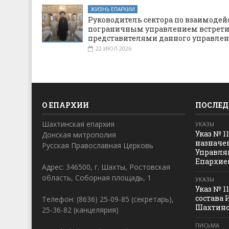
ЖИЗНЬ ЕПАРХИИ
Руководитель сектора по взаимодей
пограничным управлением встрети
представителями данного управле
22 ИЮЛ 2026
О ЕПАРХИИ
ПОСЛЕД
Шахтинская епархия
УКАЗЫ
Указ № 1
Донская митрополия
назначе
Русская Православная Церковь
Управля
Епархие
Адрес: 346500, г. Шахты, Ростовская
область, Соборная площадь, 1
УКАЗЫ
Указ № 1
состава 
Телефон: (8636) 25-09-85 (секретарь),
Шахтинс
25-36-82 (канцелярия)
ПИСЬМА