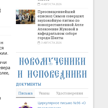
4 АВГУСТА 2026
й
Преосвященнейший
епископ Симон совершил
заупокойную литию по
новопреставленной Алле
Алексеевне Жуковой в
кафедральном соборе
города Шахты
ан
3 АВГУСТА 2026
ся
хии.
ачи
евера
олее,
ДОКУМЕНТЫ
Письма
Указы
Удостоверения
я
Циркулярное письмо №96 «О
праздновании