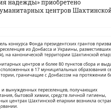
рия надежды» приобретено
гуманитарных центров Шахтинско
ель конкурса Фонда президентских грантов призв
еселенцев из Донбасса и Украины, разместивших
я), на канонической территории Шахтинской епар
нитарных центров и более 80 пунктов сбора и выд
сположенных в 17 муниципальных образования с
ритории, граничащие с Донбассом на протяжении б
в и вынужденных переселенцев, получающих
тания, бытовой химии, средств личной гигиены,
рных центрах Шахтинской епархии возникла остра
довании.