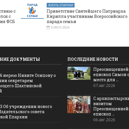
ЖИЗНЬ ЕПАРХИИ
ствию с
Приветствие Святейшего Патриарха
лся с
Кирилла участникам Всероссийского
ния ФСБ
парада семьи
9 ИЮЛ 2026
НИЕ ДОКУМЕНТЫ
ПОСЛЕДНИЕ НОВОСТИ
Преосвященне
епископ Симон 
16 иерею Никите Осипову о
место для ...
нии секретарем
07.авг.2026
ющего Шахтинской
й
С архипастырс
визитом
13 Об учреждении нового
Преосвященне
Издательского совета
епископ ...
кой Епархии
06.авг.2026