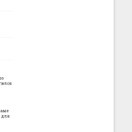
по
тился
раме
 для