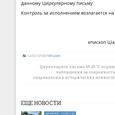
данному Циркулярному письму.
Контроль за исполнением возлагается на
епископ Ша
КАТЕГОРИЯ
ПИСЬМА
Циркулярное письмо №17 “О привлеч
Циркулярное письмо № 20 “О поряд
добровольцев для помощи пострадав
наблюдения за сохранност
мирным жителям на Донбассе и в
епархиальных исторических ценносте
Новороссии”
ЕЩЕ НОВОСТИ
АРХИЕРЕЙ / НОВОСТИ