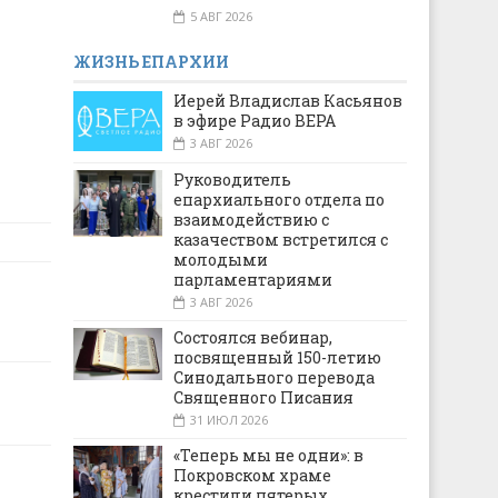
5 АВГ 2026
ЖИЗНЬ ЕПАРХИИ
Иерей Владислав Касьянов
в эфире Радио ВЕРА
3 АВГ 2026
Руководитель
епархиального отдела по
взаимодействию с
казачеством встретился с
молодыми
парламентариями
3 АВГ 2026
Состоялся вебинар,
посвященный 150-летию
Синодального перевода
Священного Писания
31 ИЮЛ 2026
«Теперь мы не одни»: в
Покровском храме
крестили пятерых