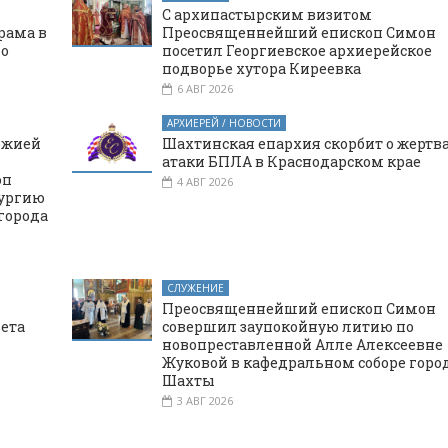
С архипастырским визитом
рама в
Преосвященнейший епископ Симон
го
посетил Георгиевское архиерейское
подворье хутора Киреевка
6 АВГ 2026
АРХИЕРЕЙ / НОВОСТИ
ожией
Шахтинская епархия скорбит о жертв
атаки БПЛА в Краснодарском крае
оп
4 АВГ 2026
тургию
города
СЛУЖЕНИЕ
Преосвященнейший епископ Симон
вета
совершил заупокойную литию по
новопреставленной Алле Алексеевне
Жуковой в кафедральном соборе горо
Шахты
3 АВГ 2026