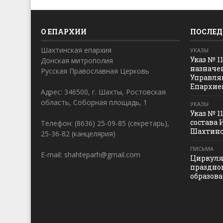
О ЕПАРХИИ
ПОСЛЕД
Шахтинская епархия
УКАЗЫ
Указ № 1
Донская митрополия
назначе
Русская Православная Церковь
Управля
Епархие
Адрес: 346500, г. Шахты, Ростовская
область, Соборная площадь, 1
УКАЗЫ
Указ № 1
состава 
Телефон: (8636) 25-09-85 (секретарь),
Шахтинс
25-36-82 (канцелярия)
ПИСЬМА
E-mail: shahteparh@gmail.com
Циркуля
праздно
образов