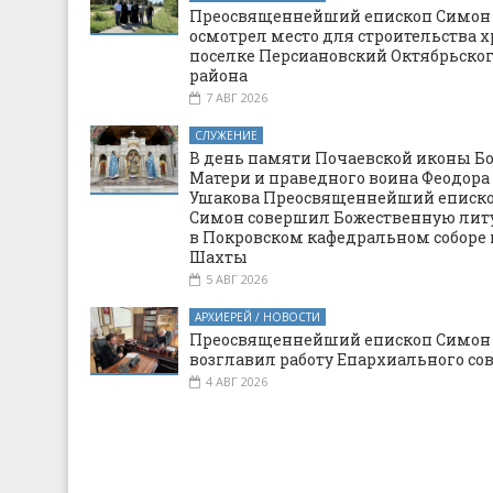
Преосвященнейший епископ Симон
осмотрел место для строительства х
поселке Персиановский Октябрьско
района
7 АВГ 2026
СЛУЖЕНИЕ
В день памяти Почаевской иконы Б
Матери и праведного воина Феодора
Ушакова Преосвященнейший еписк
Симон совершил Божественную ли
в Покровском кафедральном соборе 
Шахты
5 АВГ 2026
АРХИЕРЕЙ / НОВОСТИ
Преосвященнейший епископ Симон
возглавил работу Епархиального со
4 АВГ 2026