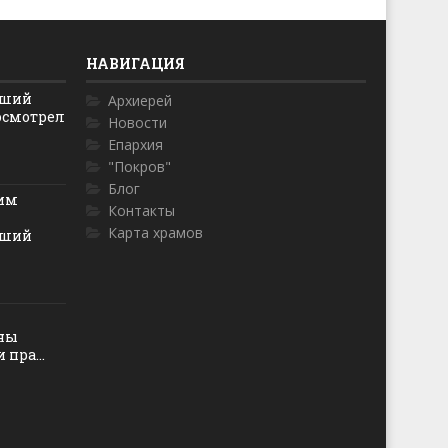
НАВИГАЦИЯ
йший
Архиерей
осмотрел
Новости
Епархия
"Покров"
Блог
ким
Контакты
Карта храмов
йший
оны
пра...