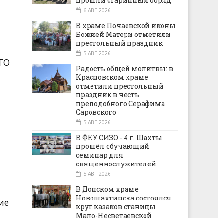
прошли старинный обряд
6 АВГ 2026
В храме Почаевской иконы
Божией Матери отметили
престольный праздник
5 АВГ 2026
ГО
Радость общей молитвы: в
Красновском храме
отметили престольный
праздник в честь
преподобного Серафима
Саровского
5 АВГ 2026
В ФКУ СИЗО - 4 г. Шахты
прошёл обучающий
семинар для
священнослужителей
5 АВГ 2026
В Донском храме
Новошахтинска состоялся
ие
круг казаков станицы
Мало-Несветаевской