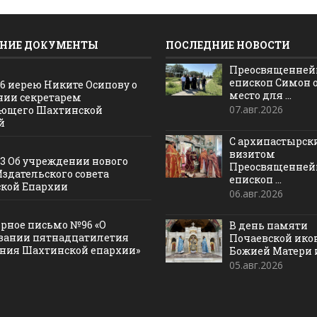
НИЕ ДОКУМЕНТЫ
ПОСЛЕДНИЕ НОВОСТИ
Преосвященне
епископ Симон 
16 иерею Никите Осипову о
место для ...
нии секретарем
07.авг.2026
ющего Шахтинской
й
С архипастырс
визитом
13 Об учреждении нового
Преосвященне
Издательского совета
епископ ...
кой Епархии
06.авг.2026
рное письмо №96 «О
В день памяти
вании пятнадцатилетия
Почаевской ик
ания Шахтинской епархии»
Божией Матери и 
05.авг.2026