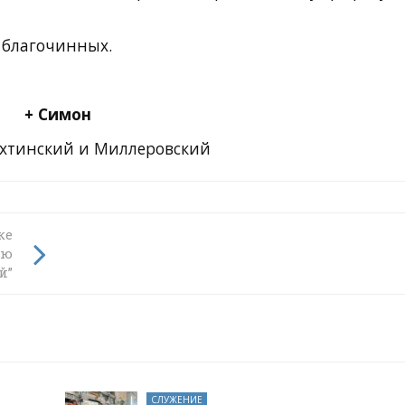
 благочинных.
+ Симон
хтинский и Миллеровский
ении
ке
шим
ью
й”
СЛУЖЕНИЕ