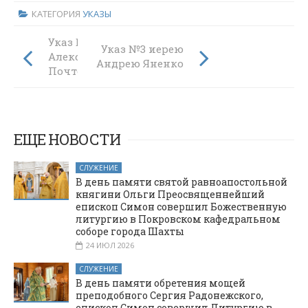
КАТЕГОРИЯ
УКАЗЫ
Указ №1 иерею
Указ №3 иерею
Александру
Андрею Яненко
Почтовому
ЕЩЕ НОВОСТИ
СЛУЖЕНИЕ
В день памяти святой равноапостольной
княгини Ольги Преосвященнейший
епископ Симон совершил Божественную
литургию в Покровском кафедральном
соборе города Шахты
24 ИЮЛ 2026
СЛУЖЕНИЕ
В день памяти обретения мощей
преподобного Сергия Радонежского,
епископ Симон совершил Литургию в