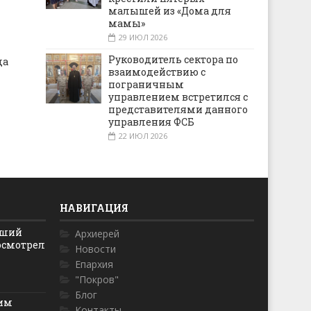
малышей из «Дома для
мамы»
29 ИЮЛ 2026
Руководитель сектора по
да
взаимодействию с
пограничным
управлением встретился с
представителями данного
управления ФСБ
22 ИЮЛ 2026
НАВИГАЦИЯ
йший
Архиерей
осмотрел
Новости
Епархия
"Покров"
Блог
ким
Контакты