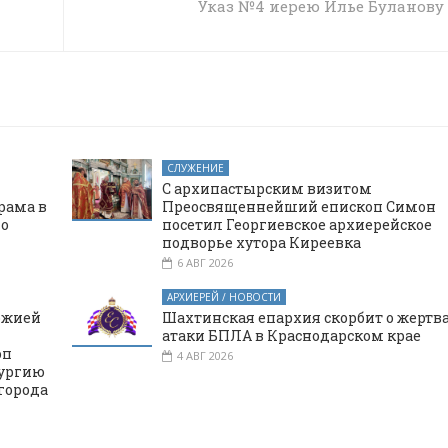
Указ №4 иерею Илье Буланову
СЛУЖЕНИЕ
С архипастырским визитом
рама в
Преосвященнейший епископ Симон
го
посетил Георгиевское архиерейское
подворье хутора Киреевка
6 АВГ 2026
АРХИЕРЕЙ / НОВОСТИ
ожией
Шахтинская епархия скорбит о жертв
атаки БПЛА в Краснодарском крае
оп
4 АВГ 2026
тургию
города