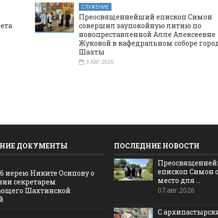
СЛУЖЕНИЕ
Преосвященнейший епископ Симон
вета
совершил заупокойную литию по
новопреставленной Алле Алексеевне
Жуковой в кафедральном соборе горо
Шахты
3 АВГ 2026
НИЕ ДОКУМЕНТЫ
ПОСЛЕДНИЕ НОВОСТИ
Преосвященне
епископ Симон 
16 иерею Никите Осипову о
место для ...
нии секретарем
07.авг.2026
ющего Шахтинской
й
С архипастырс