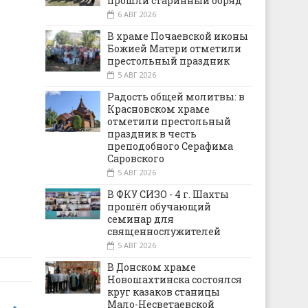
прошли старинный обряд
6 АВГ 2026
В храме Почаевской иконы
Божией Матери отметили
престольный праздник
5 АВГ 2026
Радость общей молитвы: в
Красновском храме
отметили престольный
праздник в честь
преподобного Серафима
Саровского
5 АВГ 2026
В ФКУ СИЗО - 4 г. Шахты
прошёл обучающий
семинар для
священнослужителей
5 АВГ 2026
В Донском храме
Новошахтинска состоялся
круг казаков станицы
Мало-Несветаевской