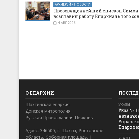
АРХИЕРЕЙ / НОВОСТИ
Преосвященнейший епископ Симон
возглавил работу Епархиального со
4 АВГ 2026
О ЕПАРХИИ
ПОСЛЕД
Шахтинская епархия
УКАЗЫ
Указ № 1
Донская митрополия
назначе
Русская Православная Церковь
Управля
Епархие
Адрес: 346500, г. Шахты, Ростовская
область, Соборная площадь, 1
УКАЗЫ