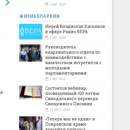
5 АВГ 2026
ЖИЗНЬ ЕПАРХИИ
Иерей Владислав Касьянов
в эфире Радио ВЕРА
3 АВГ 2026
Руководитель
епархиального отдела по
взаимодействию с
казачеством встретился с
молодыми
парламентариями
3 АВГ 2026
Состоялся вебинар,
ах
посвященный 150-летию
Синодального перевода
Священного Писания
31 ИЮЛ 2026
«Теперь мы не одни»: в
Покровском храме
крестили пятерых