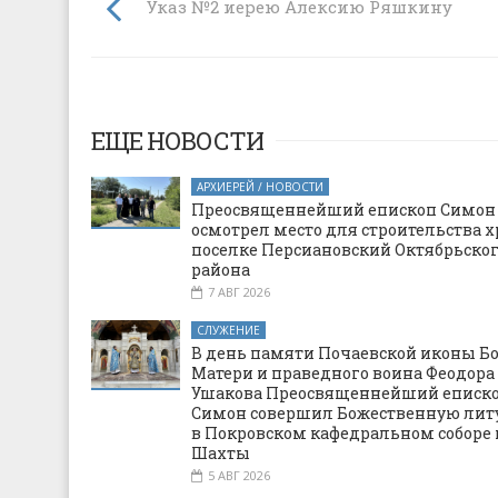
Указ №2 иерею Алексию Ряшкину
ЕЩЕ НОВОСТИ
АРХИЕРЕЙ / НОВОСТИ
Преосвященнейший епископ Симон
осмотрел место для строительства х
поселке Персиановский Октябрьско
района
7 АВГ 2026
СЛУЖЕНИЕ
В день памяти Почаевской иконы Б
Матери и праведного воина Феодора
Ушакова Преосвященнейший еписк
Симон совершил Божественную ли
в Покровском кафедральном соборе 
Шахты
5 АВГ 2026