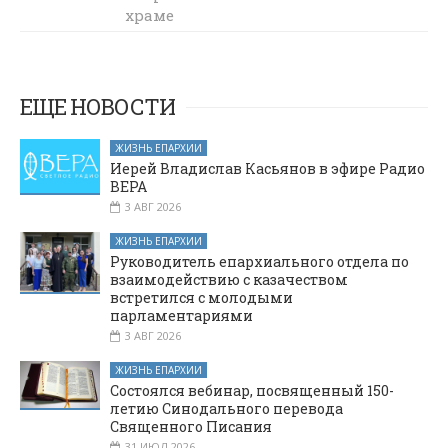
это всегда
храме
Архистратига
уподобление
Богу. Когда
Михаила
родился
станицы
Христос, волхвы
Вешенской c
ЕЩЕ НОВОСТИ
Рождественским
принесли Ему
поздравлением
дары, что же
ЖИЗНЬ ЕПАРХИИ
посетили дом
подарим
Иерей Владислав Касьянов в эфире Радио
престарелых в
родившемуся
ВЕРА
Спасителю мы?»
хуторе
3 АВГ 2026
Колундаевском
ЖИЗНЬ ЕПАРХИИ
Руководитель епархиального отдела по
взаимодействию с казачеством
встретился с молодыми
парламентариями
3 АВГ 2026
ЖИЗНЬ ЕПАРХИИ
Состоялся вебинар, посвященный 150-
летию Синодального перевода
Священного Писания
31 ИЮЛ 2026