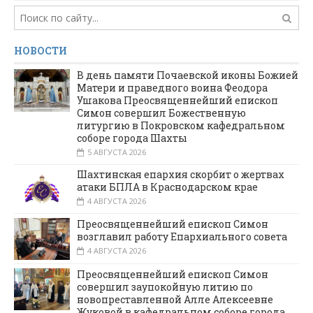
НОВОСТИ
В день памяти Почаевской иконы Божией
Матери и праведного воина Феодора
Ушакова Преосвященнейший епископ
Симон совершил Божественную
литургию в Покровском кафедральном
соборе города Шахты
5 АВГУСТА 2026
Шахтинская епархия скорбит о жертвах
атаки БПЛА в Краснодарском крае
4 АВГУСТА 2026
Преосвященнейший епископ Симон
возглавил работу Епархиального совета
4 АВГУСТА 2026
Преосвященнейший епископ Симон
совершил заупокойную литию по
новопреставленной Алле Алексеевне
Жуковой в кафедральном соборе города