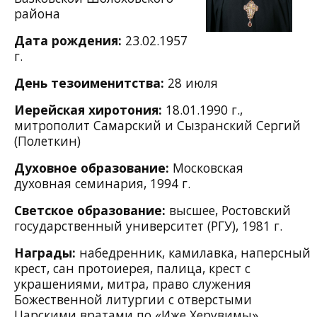
района
Дата рождения:
23.02.1957
г.
День тезоименитства:
28 июля
Иерейская хиротония:
18.01.1990 г.,
митрополит Самарский и Сызранский Сергий
(Полеткин)
Духовное образование:
Московская
духовная семинария, 1994 г.
Светское образование:
высшее, Ростовский
государственный университет (РГУ), 1981 г.
Награды:
набедренник,
камилавка,
наперсный
крест,
сан протоиерея,
палица,
крест с
украшениями,
митра,
право служения
Божественной литургии с отверстыми
Царскими вратами по «Иже Херувимы»