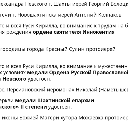
лександра Невского г. Шахты иерей Георгий Болоцк
течи г. Новошахтинска иерей Антоний Колпаков.
о и всея Руси Кирилла, во внимание к трудам на 
 дня рождения
ордена святителя Иннокентия
Богородицы города Красный Сулин протоиерей
о и всея Руси Кирилла, во внимание к мужествен
х условиях
медали Ордена Русской Православно
а Невского
удостоен:
ос. Персиановский иеромонах Николай (Намётышев
Церкви
медали Шахтинской епархии
нского»
II
степени
удостоен:
ой иконы Божией Матери хутора Можаевка
протоие