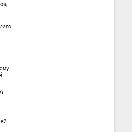
ов,
благо
ному
й
).
рей