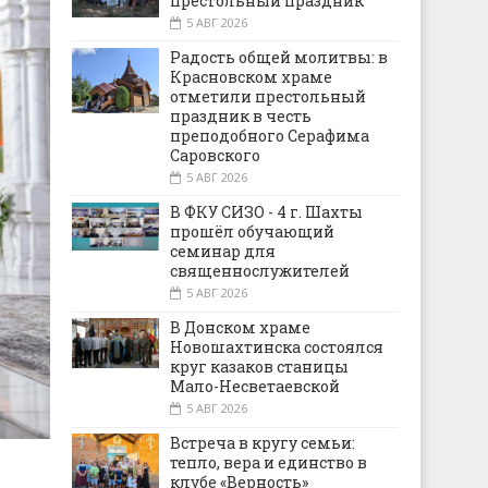
престольный праздник
5 АВГ 2026
Радость общей молитвы: в
Красновском храме
отметили престольный
праздник в честь
преподобного Серафима
Саровского
5 АВГ 2026
В ФКУ СИЗО - 4 г. Шахты
прошёл обучающий
семинар для
священнослужителей
5 АВГ 2026
В Донском храме
Новошахтинска состоялся
круг казаков станицы
Мало-Несветаевской
5 АВГ 2026
Встреча в кругу семьи:
тепло, вера и единство в
клубе «Верность»