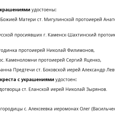
 украшениями
удостоены
:
 Божией Матери ст. Мигулинской протоиерей Ана
 Русской просиявших г. Каменск-Шахтинский протои
 Ягодинка протоиерей Николай Филимонов,
ос. Каменоломни протоиерей Сергий Яценко,
оанна Предтечи ст. Боковской иерей Александр Лев
 креста с украшениями
удостоен
:
удотворца ст. Еланской иерей Николай Зырянов.
городицы с. Алексеевка иеромонах Олег (Васильчен