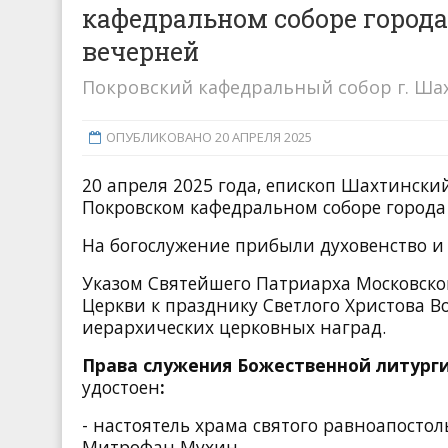
кафедральном соборе город
вечерней
Покровский кафедральный собор г. Ша
ОПУБЛИКОВАНО 20 АПРЕЛЯ 2025
20 апреля 2025 года, епископ Шахтинск
Покровском кафедральном соборе города
На богослужение прибыли духовенство и
Указом Святейшего Патриарха Московског
Церкви к празднику Светлого Христова В
иерархических церковных наград.
Права служения Божественной литург
удостоен
:
- настоятель храма святого равноапосто
Митрофан Мухин.