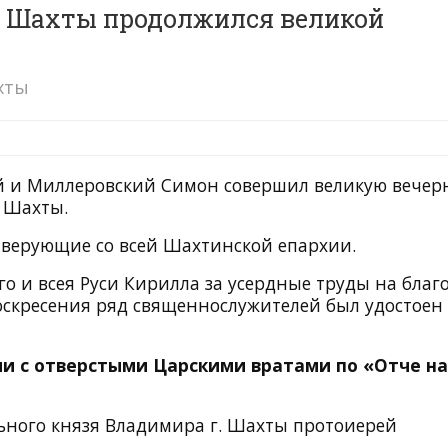
а Шахты продолжился великой
хты
ий и Миллеровский Симон совершил великую вечер
 Шахты.
 верующие со всей Шахтинской епархии.
о и всея Руси Кирилла за усердные труды на благ
оскресения ряд священнослужителей был удостоен
ии с отверстыми Царскими вратами по «Отче н
льного князя Владимира г. Шахты протоиерей