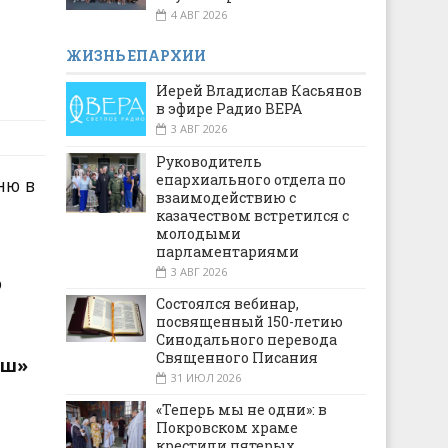
4 АВГ 2026
ЖИЗНЬ ЕПАРХИИ
Иерей Владислав Касьянов
в эфире Радио ВЕРА
3 АВГ 2026
Руководитель
епархиального отдела по
ню в
взаимодействию с
казачеством встретился с
молодыми
парламентариями
3 АВГ 2026
о
Состоялся вебинар,
посвященный 150-летию
Синодального перевода
Священного Писания
аш»
31 ИЮЛ 2026
«Теперь мы не одни»: в
Покровском храме
крестили пятерых