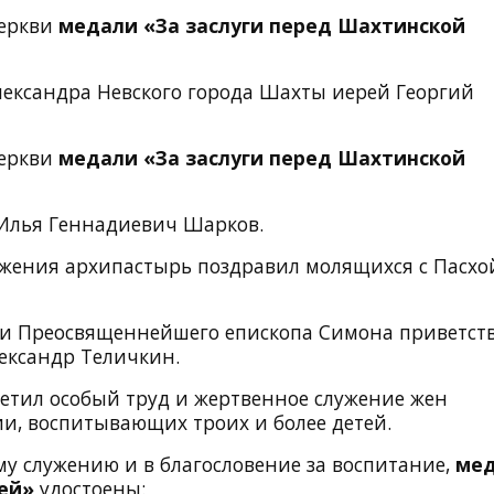
Церкви
медали «За заслуги перед Шахтинской
Александра Невского города Шахты
иерей Георгий
Церкви
медали «За заслуги перед Шахтинской
Илья Геннадиевич Шарков
.
ужения архипастырь поздравил молящихся с Пасхо
ии Преосвященнейшего епископа Симона приветст
ександр Теличкин.
етил особый труд и жертвенное служение жен
, воспитывающих троих и более детей.
у служению и в благословение за воспитание,
ме
ией»
удостоены: