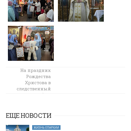
На праздник
Рождественский
Рождества
утренник в
Христова в
хуторе Усьман
следственный
изолятор ФКУ
СИЗО-4 города
Шахты
переданы
ЕЩЕ НОВОСТИ
рождественские
подарки
ЖИЗНЬ ЕПАРХИИ