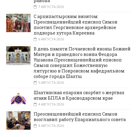
района
7 АВГУСТА 2026
С архипастырским визитом
Преосвященнейший епископ Симон
посетил Георгиевское архиерейское
подворье хутора Киреевка
6 АВГУСТА 2026
В день памяти Почаевской иконы Божией
Матери и праведного воина Феодора
Ушакова Преосвященнейший епископ
Симон совершил Божественную
литургию в Покровском кафедральном
соборе города Шахты
5 АВГУСТА 2026
Шахтинская епархия скорбит о жертвах
атаки БПЛА в Краснодарском крае
4 АВГУСТА 2026
Преосвященнейший епископ Симон
возглавил работу Епархиального совета
4 АВГУСТА 2026