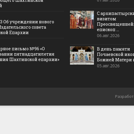
ющего Шахтинской
й
С архипастырс
визитом
13 Об учреждении нового
Преосвященне
Издательского совета
епископ ...
кой Епархии
06.авг.2026
рное письмо №96 «О
В день памяти
вании пятнадцатилетия
Почаевской ик
ания Шахтинской епархии»
Божией Матери и 
05.авг.2026
Разработ