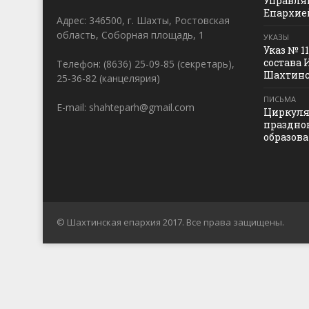
Управля
Епархие
Адрес: 346500, г. Шахты, Ростовская
область, Соборная площадь, 1
УКАЗЫ
Указ № 1
состава 
Телефон: (8636) 25-09-85 (секретарь),
Шахтинс
25-36-82 (канцелярия)
ПИСЬМА
E-mail: shahteparh@gmail.com
Циркуля
праздно
образов
© Шахтинская епархия 2017. Все права защищены.