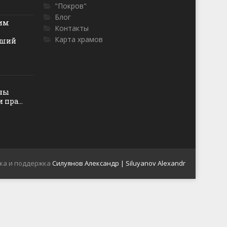
"Покров"
Блог
ким
Контакты
Карта храмов
йший
оны
пра...
ка и поддержка
Силуянов Александр | Siluyanov Alexandr